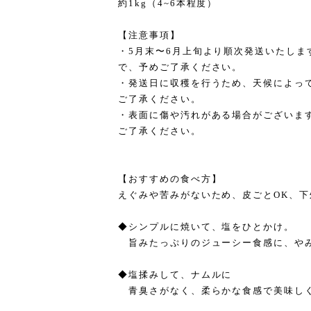
約1kg（4~6本程度）
【注意事項】
・5月末〜6月上旬より順次発送いたしま
で、予めご了承ください。
・発送日に収穫を行うため、天候によっ
ご了承ください。
・表面に傷や汚れがある場合がございま
ご了承ください。
【おすすめの食べ方】
えぐみや苦みがないため、皮ごとOK、
◆シンプルに焼いて、塩をひとかけ。
旨みたっぷりのジューシー食感に、やみ
◆塩揉みして、ナムルに
青臭さがなく、柔らかな食感で美味し