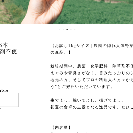
6本
【お試し1kgサイズ｜農園の隠れ人気野
剤不使
の逸品。】
栽培期間中、農薬・化学肥料・除草剤不
えぐみや青臭さがなく、旨みたっぷりの
地元の方、そしてプロの料理人の方々か
う”とご好評いただいています。
able
生でよし、焼いてよし、揚げてよし、
初夏の食卓の主役となる逸品です。ぜひ
け
【内容量】