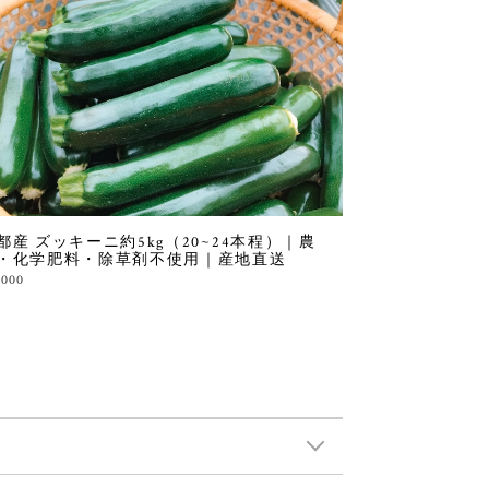
都産 ズッキーニ約5kg（20~24本程）｜農
・化学肥料・除草剤不使用｜産地直送
,000