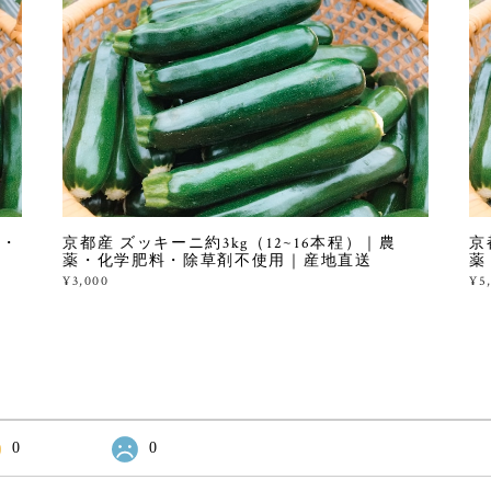
薬・
京都産 ズッキーニ約3kg（12~16本程）｜農
京
薬・化学肥料・除草剤不使用｜産地直送
薬
¥3,000
¥5
0
0