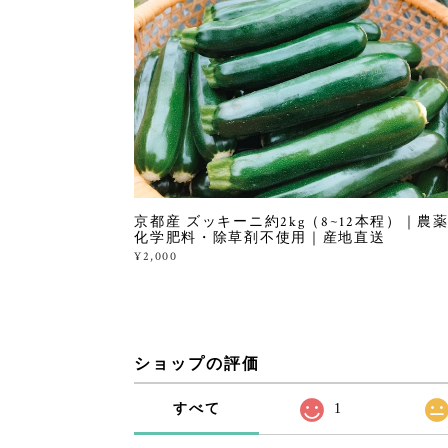
京都産 ズッキーニ約2kg（8~12本程）｜農
化学肥料・除草剤不使用｜産地直送
¥2,000
ショップの評価
すべて
1