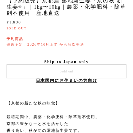
【予約販売】京都産 露地新生姜「京の秋 新
生姜®︎」｜1kg〜10kg｜農薬・化学肥料・除草
剤不使用｜産地直送
¥1,800
SOLD OUT
予約商品
発送予定：2026年10月上旬 から順次発送
Ship to Japan only
Sold out
日本国内にお住まいの方向け
【京都の新たな秋の味覚】
栽培期間中、農薬・化学肥料・除草剤不使用。
京都の豊かな土と水を活かした
香り高い、秋が旬の露地新生姜です。