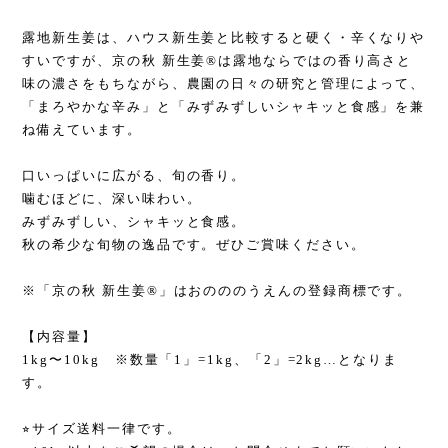
露地新生姜は、ハウス新生姜と比較すると硬く・辛くなりや
すいですが、京の秋 新生姜®︎は露地ならではの香り高さと
味の濃さをもちながら、農園の日々の研究と管理によって、
「まろやかな辛み」と「みずみずしいシャキッと食感」を兼
ね備えています。
口いっぱいに広がる、旬の香り。
噛むほどに、深い味わい。
みずみずしい、シャキッと食感。
秋の希少な旬物の逸品です。ぜひご賞味ください。
※「京の秋 新生姜®︎」はおのののうえんの登録商標です。
【内容量】
1kg〜10kg ※数量「1」=1kg、「2」=2kg…となりま
す。
⭐︎サイズ送料一律です。