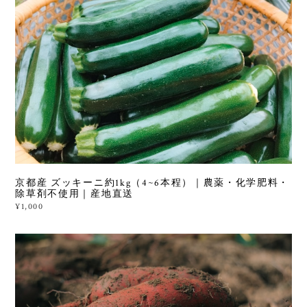
京都産 ズッキーニ約1kg（4~6本程）｜農薬・化学肥料・
除草剤不使用｜産地直送
¥1,000